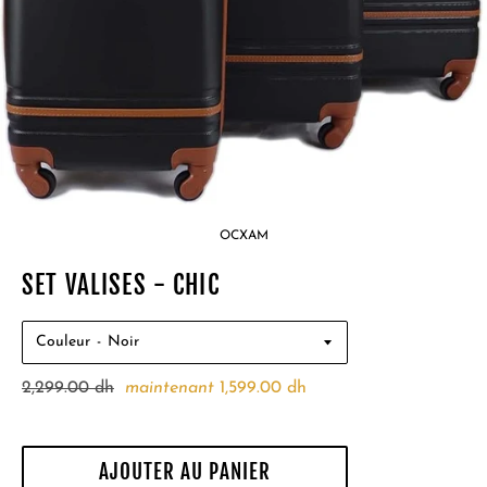
OCXAM
SET VALISES - CHIC
Couleur
Prix
2,299.00 dh
maintenant
1,599.00 dh
régulier
AJOUTER AU PANIER