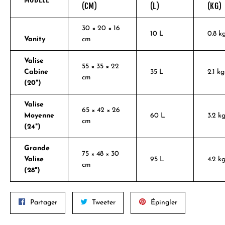
(CM)
(L)
(KG)
30 × 20 × 16
10 L
0.8 k
Vanity
cm
Valise
55 × 35 × 22
Cabine
35 L
2.1 kg
cm
(20")
Valise
65 × 42 × 26
Moyenne
60 L
3.2 k
cm
(24")
Grande
75 × 48 × 30
Valise
95 L
4.2 k
cm
(28")
Partager
Tweeter
Épingler
Partager
Tweeter
Épingler
sur
sur
sur
Facebook
Twitter
Pinterest