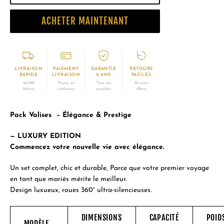
ACHETER MAINTENANT
LIVRAISON
PAIEMENT
GARANTIE
RETOURS
RAPIDE
LIVRAISON
2 ANS
FACILES
24/48h
Payez en
Tous nos
30 jours
Maroc
confiance
produits
offerts
Pack Valises – Élégance & Prestige
— LUXURY EDITION
Commencez votre nouvelle vie avec élégance.
Un set complet, chic et durable, Parce que votre premier voyage
en tant que mariés mérite le meilleur.
Design luxueux, roues 360° ultra-silencieuses.
DIMENSIONS
CAPACITÉ
POID
MODÈLE